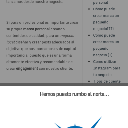
lanzamos desde nuestro negocio.
personal
Cómo puede
crear marca un
pequeño
Si para un profesional es importante crear
negocio(II)
su propia
marca personal
creando
Cómo puede
contenidos de calidad, para un
negocio
crear marca un
local
diseñar y crear posts adecuados al
pequeño
objetivo que nos marcamos es de capital
negocio (I)
importancia, puesto que es una forma
Cómo utilizar
altamente efectiva y recomendable de
Instagram para
crear
engagement
con nuestro cliente.
tu negocio
Tipos de cliente
SEO
Es necesario tener siempre en mente a la
Hemos puesto rumbo al norte…
hora de escribir un post para nuestro
Sitios De
negocio local
que éstos tienen que ser
Interés
útiles para el lector, específicos, sin
divagar, y, por supuesto, fáciles de leer, ya
El Blog de
que, de otra manera, el usuario pasará por
Dolores Vela