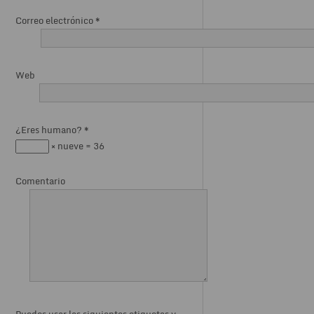
Correo electrónico
*
Web
¿Eres humano?
*
× nueve = 36
Comentario
Puedes usar las siguientes etiquetas y